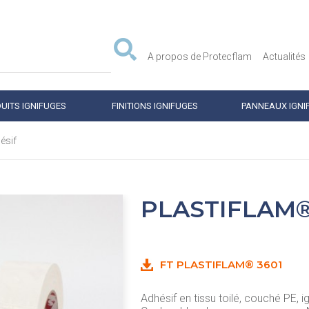
A propos de Protecflam
Actualités
UITS IGNIFUGES
FINITIONS IGNIFUGES
PANNEAUX IGNI
ésif
PLASTIFLAM®
FT PLASTIFLAM® 3601
Adhésif en tissu toilé, couché PE,