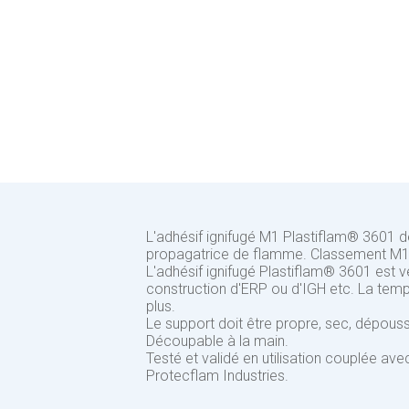
L'adhésif ignifugé M1 Plastiflam® 3601 d
propagatrice de flamme. Classement M1,
L'adhésif ignifugé Plastiflam® 3601 est ve
construction d'ERP ou d'IGH etc. La tempé
plus.
Le support doit être propre, sec, dépou
Découpable à la main.
Testé et validé en utilisation couplée av
Protecflam Industries.