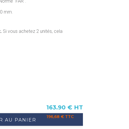
Norme "FAR".
90 mm.
x.
Si vous achetez 2 unités, cela
163.90 € HT
196,68 € TTC
R AU PANIER