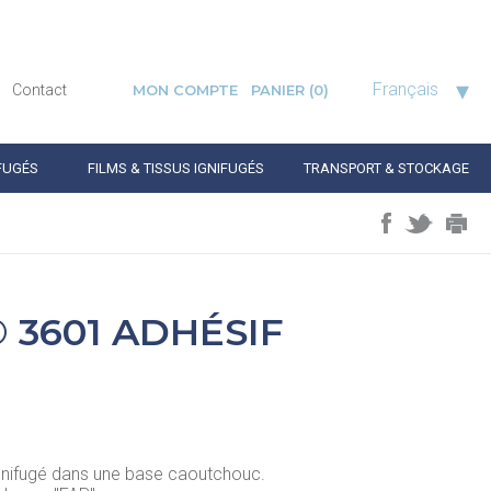
▾
Français
Contact
MON COMPTE
PANIER
(0)
FUGÉS
FILMS & TISSUS IGNIFUGÉS
TRANSPORT & STOCKAGE
 3601 ADHÉSIF
 ignifugé dans une base caoutchouc.