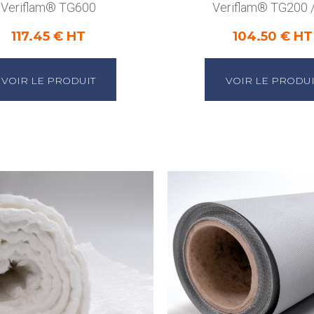
Veriflam® TG600
Veriflam® TG200 
117.45 € HT
104.50 € HT
VOIR LE PRODUIT
VOIR LE PRODUI