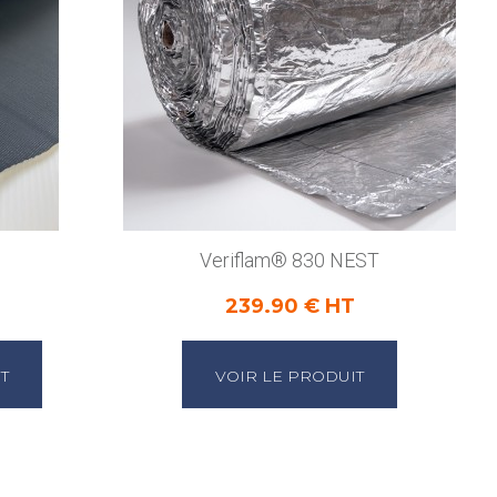
Veriflam® 830 NEST
239.90 € HT
T
VOIR LE PRODUIT