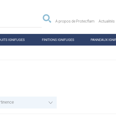
A propos de Protecflam
Actualités
UITS IGNIFUGES
FINITIONS IGNIFUGES
PANNEAUX IGNI
rtinence