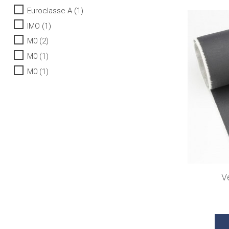
Euroclasse A
(1)
IMO
(1)
M0
(2)
M0
(1)
M0
(1)
V