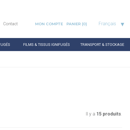
▾
Français
Contact
MON COMPTE
PANIER
(0)
FUGÉS
FILMS & TISSUS IGNIFUGÉS
TRANSPORT & STOCKAGE
Il y a
15 produits
.