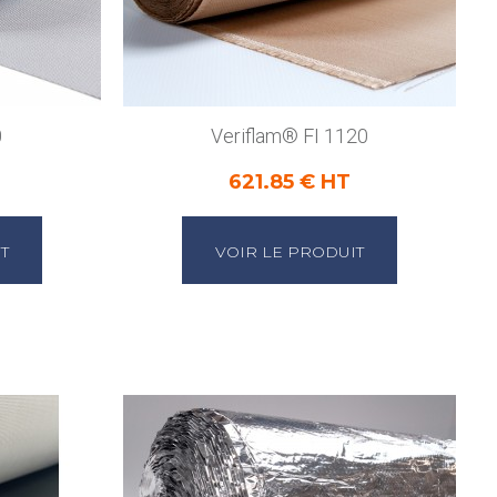
0
Veriflam® FI 1120
621.85 € HT
T
VOIR LE PRODUIT