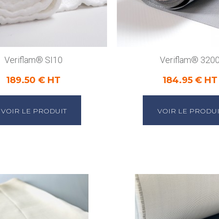
Veriflam® SI10
Veriflam® 320
189.50 € HT
184.95 € HT
VOIR LE PRODUIT
VOIR LE PRODUI