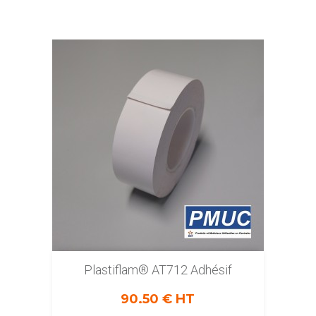
Plastiflam® AT712 Adhésif
90.50 € HT