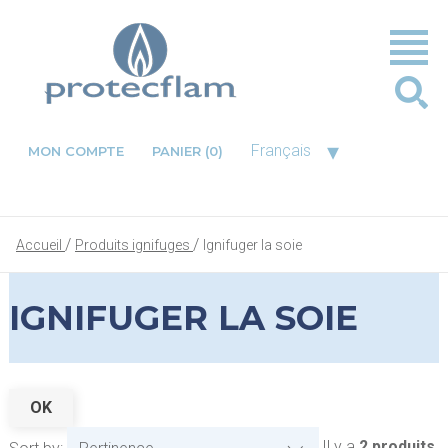
▾
Français
MON COMPTE
PANIER
(0)
Accueil
Produits ignifuges
Ignifuger la soie
IGNIFUGER LA SOIE
OK
Il y a
2 produits
.