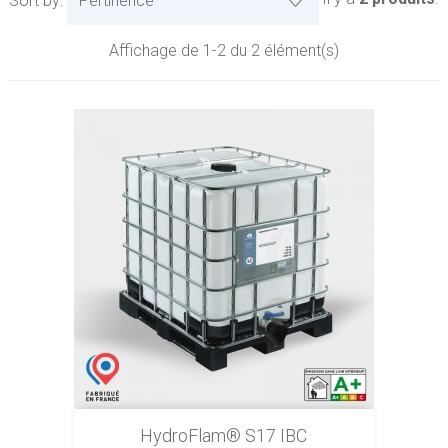
Sort by:
Pertinence
Affichage de 1-2 du 2 élément(s)
HydroFlam® S17 IBC