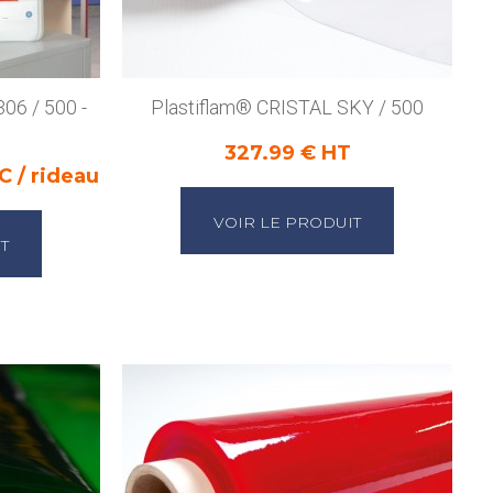
06 / 500 -
Plastiflam® CRISTAL SKY / 500
327.99 € HT
C / rideau
VOIR LE PRODUIT
T