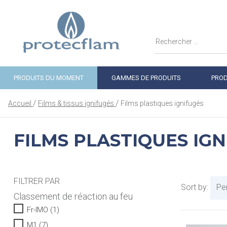
PRODUITS DU MOMENT
GAMMES DE PRODUITS
PROD
Accueil
Films & tissus ignifugés
Films plastiques ignifugés
FILMS PLASTIQUES IG
FILTRER PAR
Sort by:
Pe
Classement de réaction au feu
Fr-IMO
(1)
M1
(7)