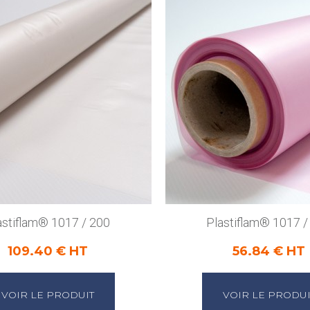
astiflam® 1017 / 200
Plastiflam® 1017 /
109.40 € HT
56.84 € HT
VOIR LE PRODUIT
VOIR LE PRODUI