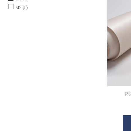
M2
(5)
Pl