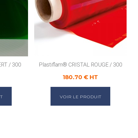
ERT / 300
Plastiflam® CRISTAL ROUGE / 300
180.70 € HT
T
VOIR LE PRODUIT