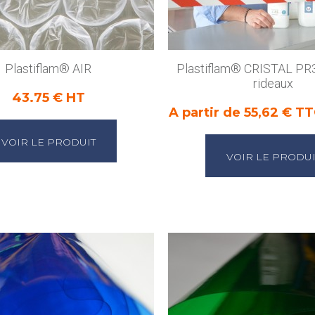
Plastiflam® AIR
Plastiflam® CRISTAL PR3
rideaux
43.75 € HT
A partir de 55,62 € TT
VOIR LE PRODUIT
VOIR LE PRODUI