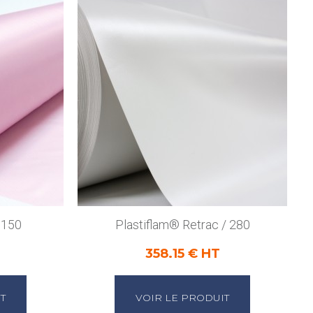
 150
Plastiflam® Retrac / 280
358.15 € HT
T
VOIR LE PRODUIT