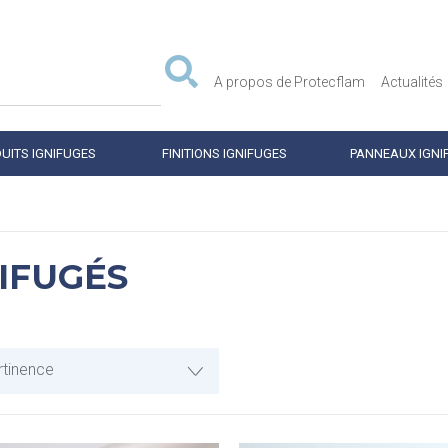
A propos de Protecflam
Actualités
UITS IGNIFUGES
FINITIONS IGNIFUGES
PANNEAUX IGNI
NIFUGÉS
rtinence