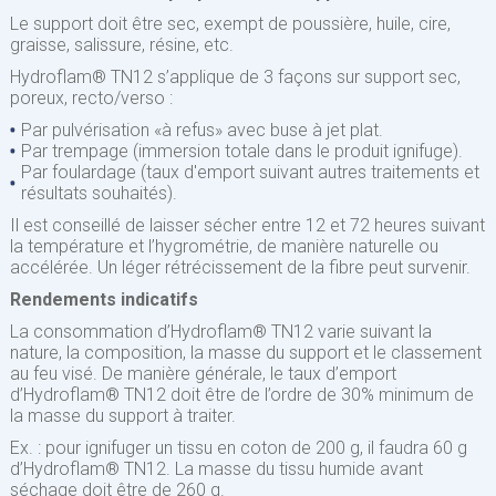
Le support doit être sec, exempt de poussière, huile, cire,
graisse, salissure, résine, etc.
Hydroflam® TN12 s’applique de 3 façons sur support sec,
poreux, recto/verso :
Par pulvérisation «à refus» avec buse à jet plat.
Par trempage (immersion totale dans le produit ignifuge).
Par foulardage (taux d'emport suivant autres traitements et
résultats souhaités).
Il est conseillé de laisser sécher entre 12 et 72 heures suivant
la température et l’hygrométrie, de manière naturelle ou
accélérée. Un léger rétrécissement de la fibre peut survenir.
Rendements indicatifs
La consommation d’Hydroflam® TN12 varie suivant la
nature, la composition, la masse du support et le classement
au feu visé. De manière générale, le taux d’emport
d’Hydroflam® TN12 doit être de l’ordre de 30% minimum de
la masse du support à traiter.
Ex. : pour ignifuger un tissu en coton de 200 g, il faudra 60 g
d’Hydroflam® TN12. La masse du tissu humide avant
séchage doit être de 260 g.