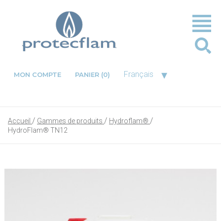
▾
Français
MON COMPTE
PANIER
(0)
Accueil
Gammes de produits
Hydroflam®
HydroFlam® TN12