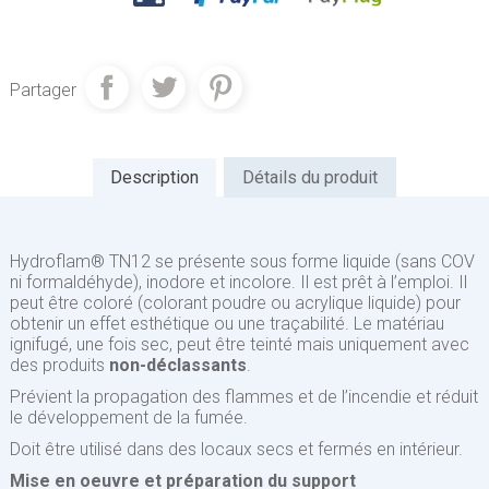
Partager
Description
Détails du produit
Hydroflam® TN12 se présente sous forme liquide (sans COV
ni formaldéhyde), inodore et incolore. Il est pr
ê
t à l’emploi. Il
peut
ê
tre coloré (colorant poudre ou acrylique liquide) pour
obtenir un effet esthétique ou une tra
ç
abilité. Le matériau
ignifugé, une fois sec, peut
ê
tre teinté mais uniquement avec
des produits
non-déclassants
.
Prévient la propagation des flammes et de l’incendie et réduit
le développement de la fumée.
Doit
ê
tre utilisé dans des locaux secs et fermés en intérieur.
Mise en oeuvre et préparation du support